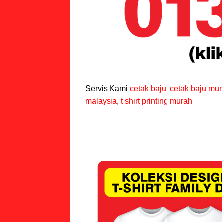
Servis Kami
cetak baju
,
cetak baju mu
malaysia
,
t shirt printing murah