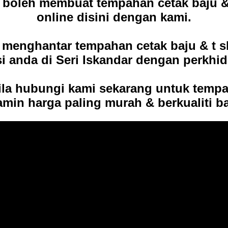
h boleh membuat tempahan cetak baju 
online disini dengan kami.
 menghantar tempahan cetak baju & t sh
si anda di Seri Iskandar dengan perkhi
sila hubungi kami sekarang untuk temp
amin harga paling murah & berkualiti b