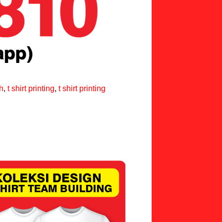
h
,
t shirt printing
,
t shirt printing