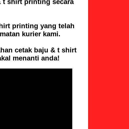
&
t shirt printing
secara
irt printing
yang telah
dmatan kurier kami.
ahan cetak baju &
t shirt
akal menanti anda!