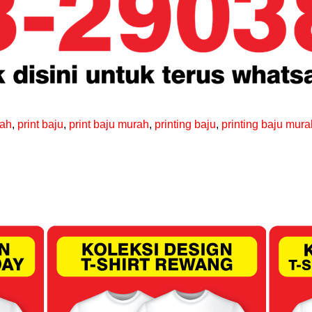
rah
,
print baju
,
print baju murah
,
printing baju
,
printing baju mura