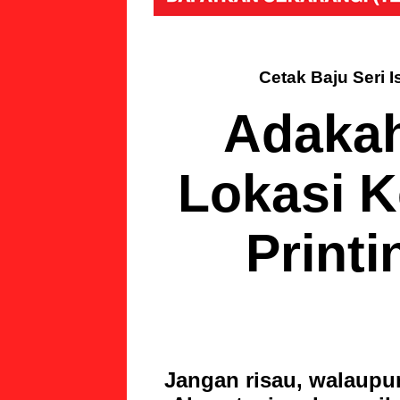
Cetak Baju Seri I
Adakah
Lokasi K
Printi
Jangan risau, walaupun