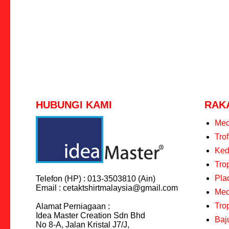
HUBUNGI KAMI
RAK
Med
Tro
Keda
Tro
Pla
Telefon (HP) : 013-3503810 (Ain)
Email : cetaktshirtmalaysia@gmail.com
Med
Tro
Alamat Perniagaan :
Idea Master Creation Sdn Bhd
Baj
No 8-A, Jalan Kristal J7/J,