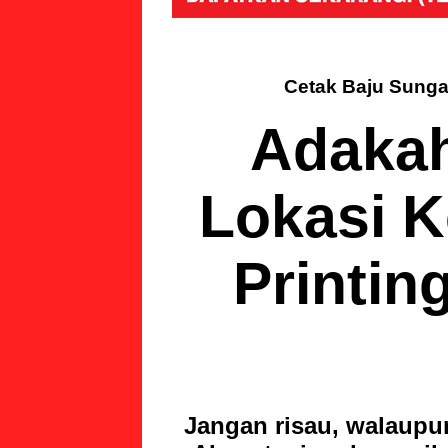
Cetak Baju Sungai
Adakah
Lokasi K
Printin
Jangan risau, walaupun