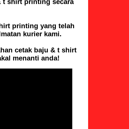
&
t shirt printing
secara
irt printing
yang telah
dmatan kurier kami.
ahan cetak baju &
t shirt
akal menanti anda!