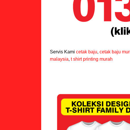
Servis Kami
cetak baju
,
cetak baju mu
malaysia
,
t shirt printing murah