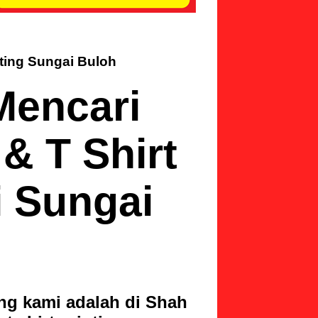
nting Sungai Buloh
Mencari
& T Shirt
i Sungai
ing kami adalah di Shah