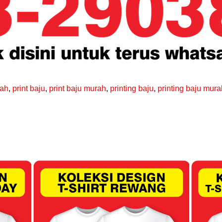
rah
,
print baju
,
print baju murah
,
printing baju
,
printing baju mura