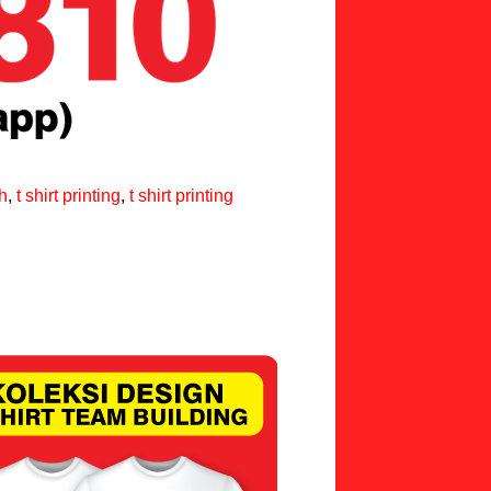
h
,
t shirt printing
,
t shirt printing