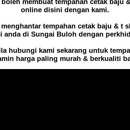
h boleh membuat tempahan cetak baju 
online disini dengan kami.
 menghantar tempahan cetak baju & t sh
si anda di Sungai Buloh dengan perkhi
sila hubungi kami sekarang untuk temp
amin harga paling murah & berkualiti b