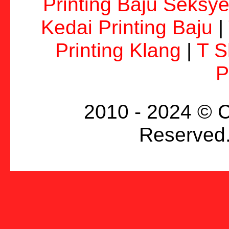
Printing Baju Seksy
Kedai Printing Baju
|
Printing Klang
|
T S
P
2010 - 2024 © C
Reserved