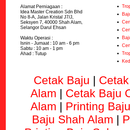
Tro
Alamat Perniagaan :
Idea Master Creation Sdn Bhd
Baj
No 8-A, Jalan Kristal J7/J,
Cen
Seksyen 7, 40000 Shah Alam,
Selangor Darul Ehsan
Cen
Baj
Waktu Operasi :
Isnin - Jumaat : 10 am - 6 pm
Cen
Sabtu : 10 am - 1 pm
Tro
Ahad : Tutup
Ked
Cetak Baju
|
Cetak
Alam
|
Cetak Baju 
Alam
|
Printing Baj
Baju Shah Alam
|
P